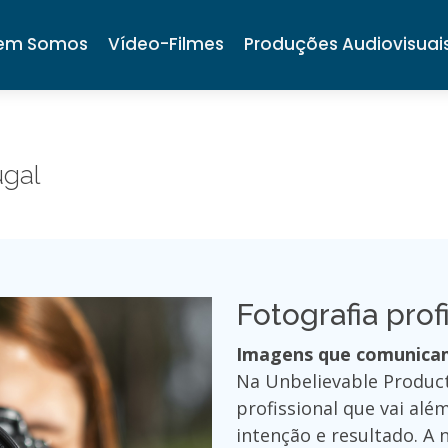
em Somos
Vídeo-Filmes
Produções Audiovisuai
ugal
Fotografia prof
Imagens que comunicam
Na Unbelievable Product
profissional que vai alé
intenção e resultado. A n